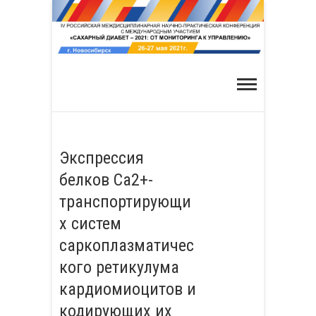
Skip
to
content
Экспрессия
белков Са2+-
транспортирующи
х систем
саркоплазматичес
кого ретикулума
кардиомиоцитов и
кодирующих их