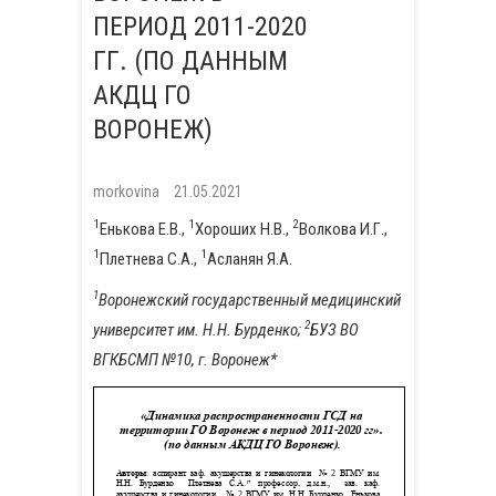
ПЕРИОД 2011-2020
ГГ. (ПО ДАННЫМ
АКДЦ ГО
ВОРОНЕЖ)
morkovina
21.05.2021
1
1
2
Енькова Е.В.,
Хороших Н.В.,
Волкова И.Г.,
1
1
Плетнева С.А.,
Асланян Я.А.
1
Воронежский государственный медицинский
2
университет им. Н.Н. Бурденко;
БУЗ ВО
ВГКБСМП №10, г. Воронеж*