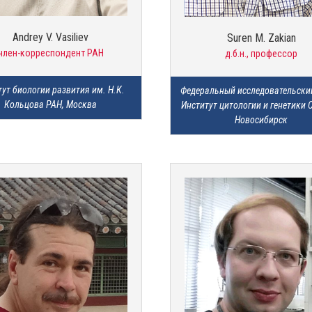
Andrey V. Vasiliev
Suren M. Zakian
член-корреспондент РАН
д.б.н., профессор
ут биологии развития им. Н.К. 
Федеральный исследовательский
Кольцова РАН, Москва
Институт цитологии и генетики С
Новосибирск