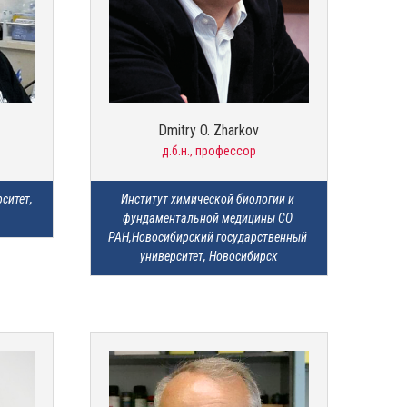
Dmitry O. Zharkov
д.б.н., профессор
итет, 
Институт химической биологии и 
фундаментальной медицины СО 
РАН,Новосибирский государственный 
университет, Новосибирск