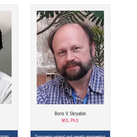
Boris V. Skryabin
M.D., Ph.D
 Japan
Transgenic animal and genetic engineering 