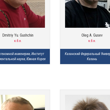
Dmitriy Yu. Gushchin
Oleg A. Gusev
к.б.н.
к.б.н.
геномной инженерии, Институт 
Казанский Федеральный Универс
ентальной науки, Южная Корея
Казань