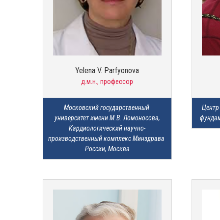
Yelena V. Parfyonova
д.м.н., профессор
Московский государственный 
Центр 
университет имени М.В. Ломоносова,

фундам
Кардиологический научно-
производственный комплекс Минздрава 
России, Москва