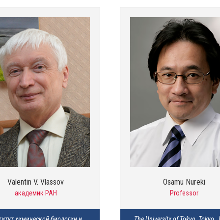
Valentin V. Vlassov
Osamu Nureki
академик РАН
Professor
титут химической биологии и 
The University of Tokyo, Tokyo,