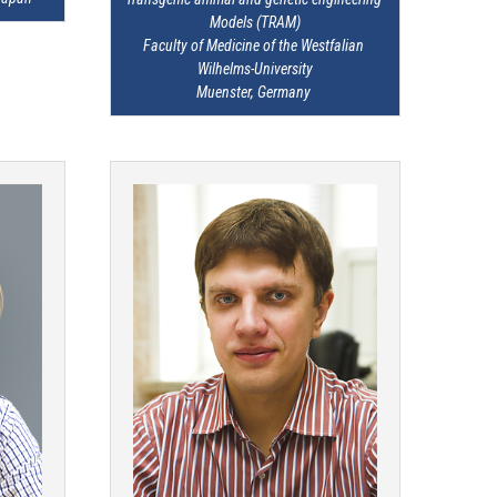
Models (TRAM)

Faculty of Medicine of the Westfalian 
Wilhelms-University

Muenster, Germany 