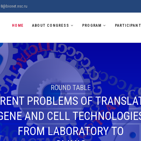
8@bionet.nsc.ru
R‑2018
HOME
ABOUT CONGRESS
PROGRAM
PARTICIPAN
ROUND TABLE
RENT PROBLEMS OF TRANSLA
GENE AND CELL TECHNOLOGIE
FROM LABORATORY TO