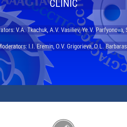
CLINIC
tors: V.A. Tkachuk, A.V. Vasiliev, Ye.V. Parfyonova, 
oderators: I.I. Eremin, O.V. Grigorieva, O.L. Barbara