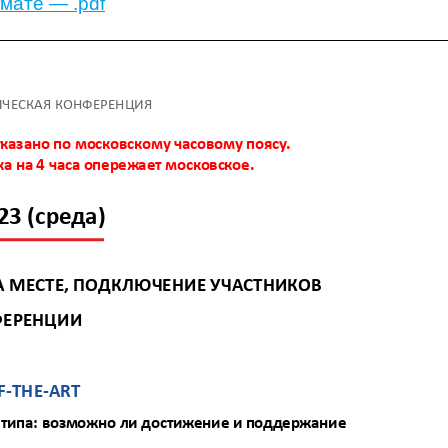
мате — .pdf