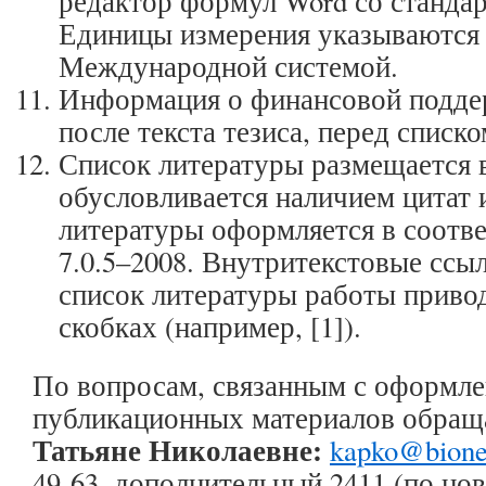
редактор формул Word со станда
Единицы измерения указываются 
Международной системой.
Информация о финансовой подде
после текста тезиса, перед списк
Список литературы размещается в
обусловливается наличием цитат 
литературы оформляется в соотв
7.0.5–2008. Внутритекстовые ссы
список литературы работы привод
скобках (например, [1]).
По вопросам, связанным с оформл
публикационных материалов обращ
Татьяне Николаевне:
kapko@bionet
49-63, дополнительный 2411 (по но