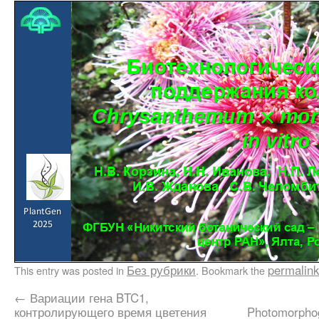
Без рубрики
permalink
This entry was posted in
. Bookmark the
←
Вариации гена BTC1,
контролирующего время цветения
Photomorphog