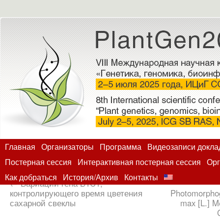
Главная
Организаторы
Программа
Видеозаписи докла
Постерная сессия
Интерактивная постерная сессия
Орг
Как добраться
История/Архив
Контакты
←
Вариации гена BTC1,
контролирующего время цветения
Photomorphog
сахарной свеклы
max [L.] M