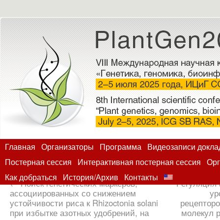
Главная
Организаторы
Программа
Видеозаписи докла
Постерная сессия
Интерактивная постерная сессия
Орг
Как добраться
История/Архив
Контакты
←
Поиск генетических маркеров,
Регуляция 
ассоциированных со снижением
ур
устойчивости риса к Rhizoctonia solani
рецепторо
при избытке азотных удобрений, на
молекул р