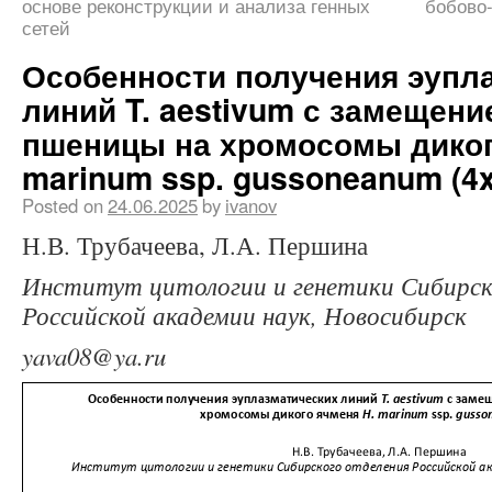
основе реконструкции и анализа генных
бобово
сетей
Особенности получения эупл
линий T. aestivum с замещен
пшеницы на хромосомы диког
marinum ssp. gussoneanum (4x
Posted on
24.06.2025
by
ivanov
Н.В. Трубачеева, Л.А. Першина
Институт цитологии и генетики Сибирск
Российской академии наук, Новосибирск
yava08@ya.ru