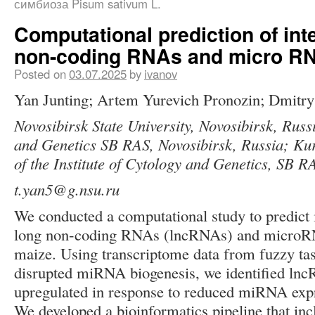
симбиоза Pisum sativum L.
Computational prediction of int
non-coding RNAs and micro RN
Posted on
03.07.2025
by
ivanov
Yan Junting; Artem Yurevich Pronozin; Dmitry
Novosibirsk State University, Novosibirsk, Russi
and Genetics SB RAS, Novosibirsk, Russia; Ku
of the Institute of Cytology and Genetics, SB R
t.yan5@g.nsu.ru
We conducted a computational study to predict 
long non-coding RNAs (lncRNAs) and micro
maize. Using transcriptome data from fuzzy tas
disrupted miRNA biogenesis, we identified lnc
upregulated in response to reduced miRNA exp
We developed a bioinformatics pipeline that in