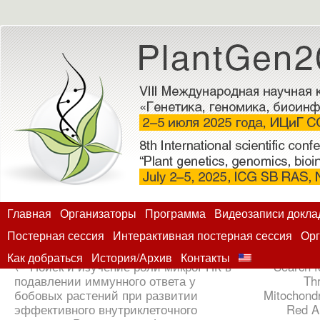
Главная
Организаторы
Программа
Видеозаписи докла
Постерная сессия
Интерактивная постерная сессия
Орг
Как добраться
История/Архив
Контакты
←
Поиск и изучение роли микроРНК в
Search f
подавлении иммунного ответа у
Th
бобовых растений при развитии
Mitochond
эффективного внутриклеточного
Red A