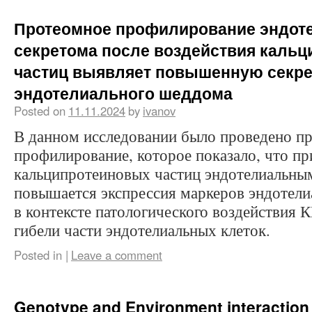
Протеомное профилирование эндот
секретома после воздействия каль
частиц выявляет повышенную секр
эндотелиального шеддома
Posted on
11.11.2024
by
ivanov
В данном исследовании было проведено п
профилирование, которое показало, что пр
кальципротеиновых частиц эндотелиальны
повышается экспрессия маркеров эндотели
в контексте патологического воздействия 
гибели части эндотелиальных клеток.
Posted in
|
Leave a comment
Genotype and Environment interaction