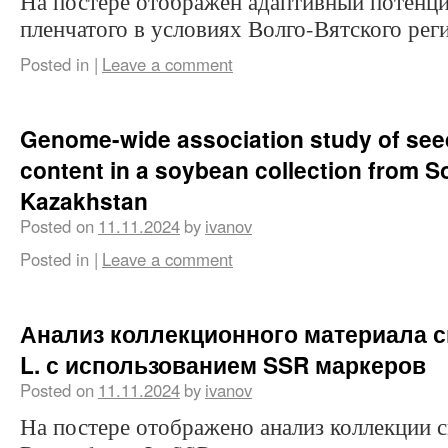
На постере отображен адаптивный потенци
пленчатого в условиях Волго-Вятского рег
Posted in
|
Leave a comment
Genome-wide association study of seed
content in a soybean collection from S
Kazakhstan
Posted on
11.11.2024
by
ivanov
Posted in
|
Leave a comment
Анализ коллекционного материала св
L. с использованием SSR маркеров
Posted on
11.11.2024
by
ivanov
На постере отображено анализ коллекции 