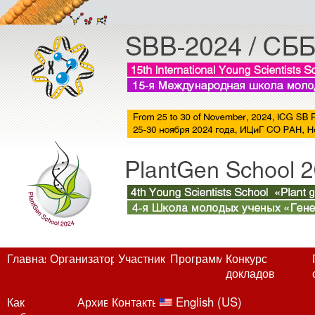
Главная
Организаторы
Участники
Программа
Конкурс
докладов
Category Archives:
English (US)
Как
Архив
Контакты