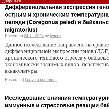
добраться
Дифференциальная экспрессия гено
острым и хроническим температурн
пеляди (Coregonus peled) и байкальс
migratorius)
Posted on
24.11.2024
by
ivanov
Данное исследование направлено на сравн
дифференциальной экспрессии генов (ДЭГ)
хронического теплового стресса у байкальс
экономически значимых видов, перспекти
аквакультуры.
Posted in
|
Leave a comment
Исследование влияния температурн
иммунные и стрессовые реакции бай