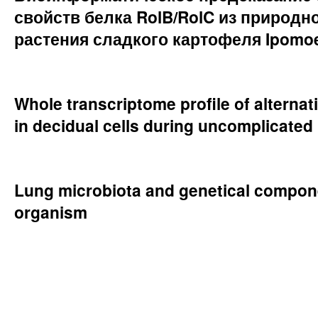
свойств белка RolB/RolC из природн
растения сладкого картофеля Ipomoe
Whole transcriptome profile of alternat
in decidual cells during uncomplicate
Lung microbiota and genetical compo
organism