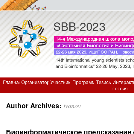
Главная
Организаторы
Участники
Программа
Тезисы
Интеракт
сессия
Author Archives:
ivanov
Биоинформатическое предсказание 