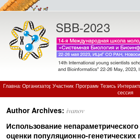
Главная
Организаторы
Участники
Программа
Тезисы
Интеракт
сессия
Author Archives:
ivanov
Использование непараметрического 
оценки популяционно-генетических 