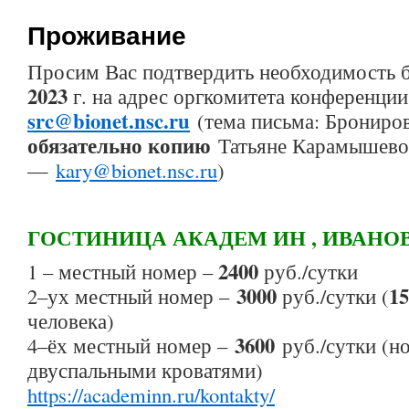
Проживание
Просим Вас подтвердить необходимость
2023
г. на адрес оргкомитета конференции
src@bionet.nsc.ru
(тема письма: Брониро
обязательно копию
Татьяне Карамышево
—
kary@bionet.nsc.ru
)
ГОСТИНИЦА АКАДЕМ ИН , ИВАНОВ
2400
1 – местный номер –
руб./сутки
3000
15
2–ух местный номер –
руб./сутки (
человека)
3600
4–ёх местный номер –
руб./сутки (н
двуспальными кроватями)
https://academinn.ru/kontakty/