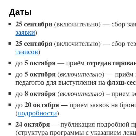
Даты
25 сентября
(включительно) — сбор зая
заявки
)
25 сентября
(включительно) — сбор тез
тезисов
)
5 октября
отредактиров
до
— приём
5 октября
до
(
включительно
) — приём 
флэш-сес
педагогов для выступления на
8 октября
до
(
включительно
) – прием э
20 октября
до
— прием заявок на брон
(
подробности
)
24 октября
— публикация подробной п
(структура программы с указанием лек