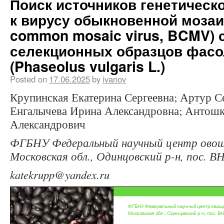
Поиск источников генетическ
к вирусу обыкновенной мозаи
common mosaic virus, BCMV) 
селекционных образцов фас
(Phaseolus vulgaris L.)
Posted on
17.06.2025
by
ivanov
Крупинская Екатерина Сергеевна; Артур С
Енгалычева Ирина Александровна; Антош
Александрович
ФГБНУ Федеральный научный центр ово
Московская обл., Одинцовский р-н, пос.
katekrupp@yandex.ru