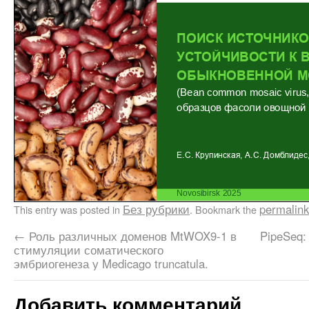
Без рубрики
permalink
This entry was posted in
. Bookmark the
←
Роль различных доменов MtWOX9-1 в
PipeSeq:
стимуляции соматического
эмбриогенеза у Medicago truncatula.
Добавить комментарий