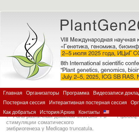
Главная
Организаторы
Программа
Видеозаписи докла
Постерная сессия
Интерактивная постерная сессия
Орг
Как добраться
История/Архив
Контакты
←
Роль различных доменов MtWOX9-1 в
PipeSeq:
стимуляции соматического
эмбриогенеза у Medicago truncatula.