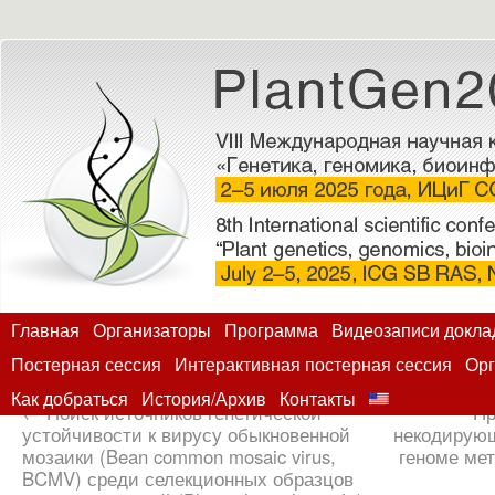
Главная
Организаторы
Программа
Видеозаписи докла
Постерная сессия
Интерактивная постерная сессия
Орг
Как добраться
История/Архив
Контакты
←
Поиск источников генетической
Пр
устойчивости к вирусу обыкновенной
некодирую
мозаики (Bean common mosaic virus,
геноме ме
BCMV) среди селекционных образцов