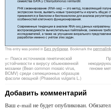
Без рубрики
permalink
This entry was posted in
. Bookmark the
←
Поиск источников генетической
Пр
устойчивости к вирусу обыкновенной
некодирую
мозаики (Bean common mosaic virus,
геноме ме
BCMV) среди селекционных образцов
фасоли овощной (Phaseolus vulgaris L.)
Добавить комментарий
Ваш e-mail не будет опубликован.
Обязате