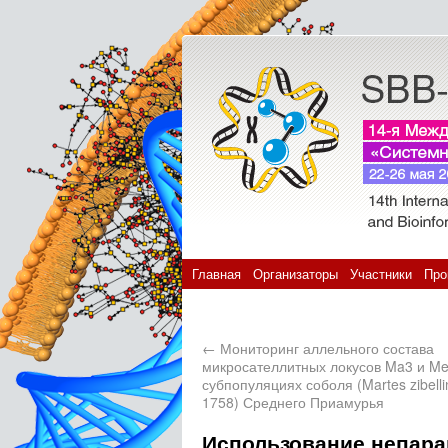
Главная
Организаторы
Участники
Про
←
Мониторинг аллельного состава
микросателлитных локусов Ma3 и Me
субпопуляциях соболя (Martes zibelli
1758) Среднего Приамурья
Использование непара