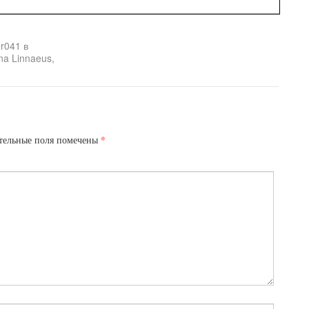
r041 в
na Linnaeus,
*
тельные поля помечены