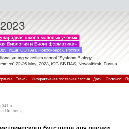
грамма
Тезисы
Интерактивная постерная сессия
Даты
Оргвзнос
П
r041 в
na Linnaeus,
метрического бутстрепа для оценки