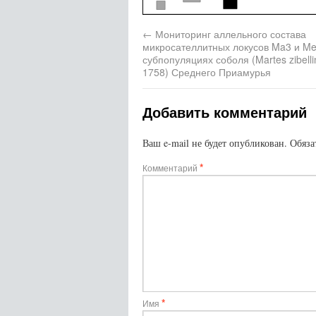
←
Мониторинг аллельного состава
микросателлитных локусов Ma3 и Me
субпопуляциях соболя (Martes zibelli
1758) Среднего Приамурья
Добавить комментарий
Ваш e-mail не будет опубликован.
Обяза
*
Комментарий
*
Имя