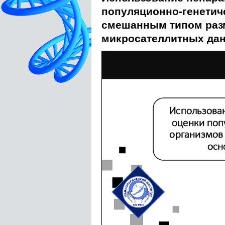
популяционно-генетич
смешанным типом раз
микросателлитных да