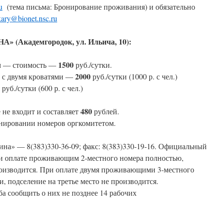
u
(тема письма: Бронирование проживания) и обязательно
kary@bionet.nsc.ru
(Академгородок, ул. Ильича, 10):
1500
м — стоимость —
руб./сутки.
2000
 с двумя кроватями —
руб./сутки (1000 р. с чел.)
руб./сутки (600 р. с чел.)
480
 не входит и составляет
рублей.
нировании номеров оргкомитетом.
на» — 8(383)330-36-09; факс: 8(383)330-19-16. Официальный
и оплате проживающим 2-местного номера полностью,
роизводится. При оплате двумя проживающими 3-местного
и, подселение на третье место не производится.
а сообщить о них не позднее 14 рабочих