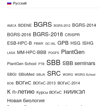
Русский
BGRS
BGRS-2014
BDENE
AMCA
BGRS-2012
BGRS-2018
BGRS-2016
CRISPR
GPB
ESB-HPC-B
HSG
ISHG
FBWR
GC-IAL
PlantGen
MM-HPC-BBB
LASA
PGGFS
SBB
SBB seminars
PlantGen School
PTB
SRC
SBGI
SBioMed
SBLAI
WGRG
WGRG School
ВОГиС
ВОГиС-2013
ВОГиС-2014
ВОВ
К n-летию
НИИКЭЛ
Курсы ВОГиС
Новая биология