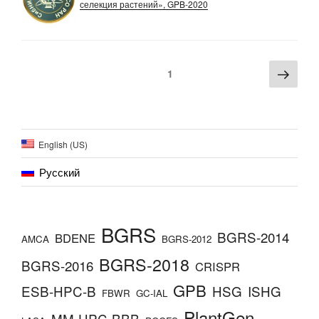
селекция растений», GPB-2020
Навигация
Сле
Страница
1
по
стра
записям
English (US)
Русский
BGRS
BGRS-2014
BDENE
AMCA
BGRS-2012
BGRS-2018
BGRS-2016
CRISPR
GPB
ESB-HPC-B
HSG
ISHG
FBWR
GC-IAL
PlantGen
MM-HPC-BBB