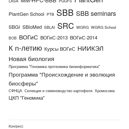
LASA
PGGFS
SBB
SBB seminars
PlantGen School
PTB
SRC
SBGI
SBioMed
SBLAI
WGRG
WGRG School
ВОГиС
ВОГиС-2013
ВОГиС-2014
ВОВ
К n-летию
НИИКЭЛ
Курсы ВОГиС
Новая биология
Программа "Геномика протеомика биоинформатика"
Программа "Происхождение и эволюция
биосферы"
СФНЦА
Селекция и семеноводство картофеля
Хромосома
ЦКП "Геномика"
Конгресс