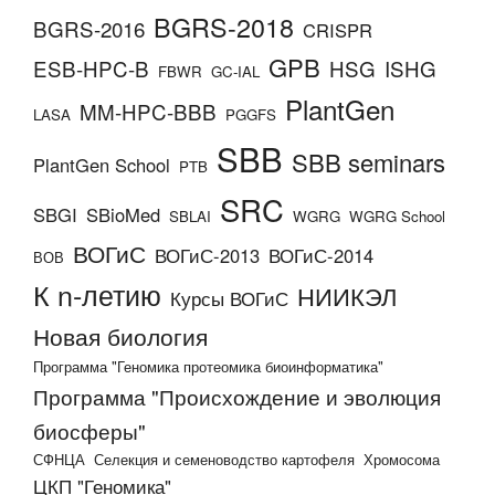
BGRS-2018
BGRS-2016
CRISPR
GPB
ESB-HPC-B
HSG
ISHG
FBWR
GC-IAL
PlantGen
MM-HPC-BBB
LASA
PGGFS
SBB
SBB seminars
PlantGen School
PTB
SRC
SBGI
SBioMed
SBLAI
WGRG
WGRG School
ВОГиС
ВОГиС-2013
ВОГиС-2014
ВОВ
К n-летию
НИИКЭЛ
Курсы ВОГиС
Новая биология
Программа "Геномика протеомика биоинформатика"
Программа "Происхождение и эволюция
биосферы"
СФНЦА
Селекция и семеноводство картофеля
Хромосома
ЦКП "Геномика"