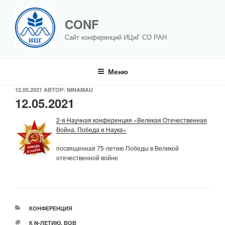
Перейти
к
CONF
содержимому
Сайт конференций ИЦиГ СО РАН
Меню
ОПУБЛИКОВАНО
12.05.2021
АВТОР:
NINAMAU
12.05.2021
2-я Научная конференция «Великая Отечественная
Война. Победа и Наука»
посвященная 75-летию Победы в Великой
отечественной войне
РУБРИКИ
КОНФЕРЕНЦИЯ
МЕТКИ
К N-ЛЕТИЮ
,
ВОВ