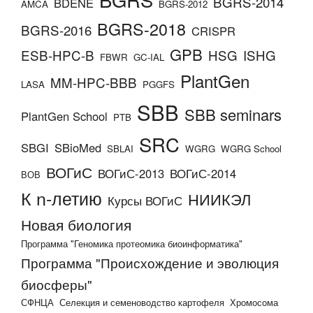
BGRS-2014
BDENE
AMCA
BGRS-2012
BGRS-2018
BGRS-2016
CRISPR
GPB
ESB-HPC-B
HSG
ISHG
FBWR
GC-IAL
PlantGen
MM-HPC-BBB
LASA
PGGFS
SBB
SBB seminars
PlantGen School
PTB
SRC
SBGI
SBioMed
SBLAI
WGRG
WGRG School
ВОГиС
ВОГиС-2013
ВОГиС-2014
ВОВ
К n-летию
НИИКЭЛ
Курсы ВОГиС
Новая биология
Программа "Геномика протеомика биоинформатика"
Программа "Происхождение и эволюция
биосферы"
СФНЦА
Селекция и семеноводство картофеля
Хромосома