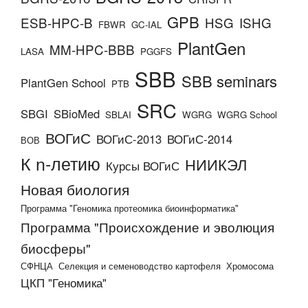
GPB
ESB-HPC-B
HSG
ISHG
FBWR
GC-IAL
PlantGen
MM-HPC-BBB
LASA
PGGFS
SBB
SBB seminars
PlantGen School
PTB
SRC
SBGI
SBioMed
SBLAI
WGRG
WGRG School
ВОГиС
ВОГиС-2013
ВОГиС-2014
ВОВ
К n-летию
НИИКЭЛ
Курсы ВОГиС
Новая биология
Программа "Геномика протеомика биоинформатика"
Программа "Происхождение и эволюция
биосферы"
СФНЦА
Селекция и семеноводство картофеля
Хромосома
ЦКП "Геномика"