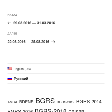
Навигация
по
Предыдущая
НАЗАД
записям
запись:
29.03.2016 — 31.03.2016
Следующая
ДАЛЕЕ
запись
22.08.2016 — 25.08.2016
English (US)
Русский
BGRS
BGRS-2014
BDENE
AMCA
BGRS-2012
BGRS-2018
BGRS-2016
CRISPR