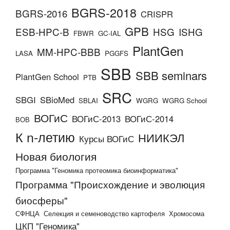
BGRS-2018
BGRS-2016
CRISPR
GPB
ESB-HPC-B
HSG
ISHG
FBWR
GC-IAL
PlantGen
MM-HPC-BBB
LASA
PGGFS
SBB
SBB seminars
PlantGen School
PTB
SRC
SBGI
SBioMed
SBLAI
WGRG
WGRG School
ВОГиС
ВОГиС-2013
ВОГиС-2014
ВОВ
К n-летию
НИИКЭЛ
Курсы ВОГиС
Новая биология
Программа "Геномика протеомика биоинформатика"
Программа "Происхождение и эволюция
биосферы"
СФНЦА
Селекция и семеноводство картофеля
Хромосома
ЦКП "Геномика"