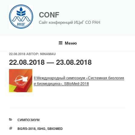
Перейти
к
CONF
содержимому
Сайт конференций ИЦиГ СО РАН
Меню
ОПУБЛИКОВАНО
22.08.2018
АВТОР:
NINAMAU
22.08.2018 — 23.08.2018
II Международный симпозиум «Системная биология
и биомедицина», SBioMed-2018
РУБРИКИ
СИМПОЗИУМ
МЕТКИ
BGRS-2018
,
ISHG
,
SBIOMED