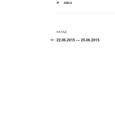
МЕТКИ
AMCA
Навигация
по
Предыдущая
НАЗАД
записям
запись:
22.06.2015 — 25.06.2015