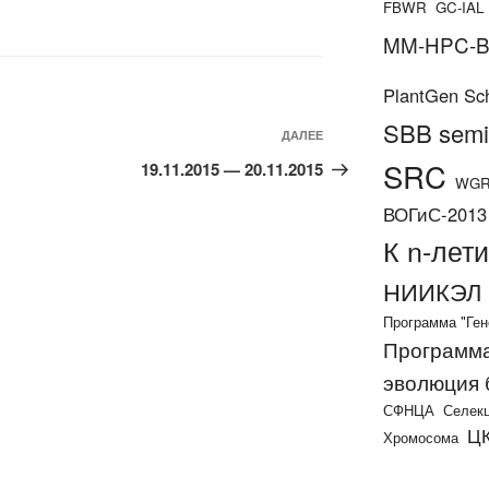
FBWR
GC-IAL
MM-HPC-
PlantGen Sc
SBB semi
Следующая
ДАЛЕЕ
запись
SRC
19.11.2015 — 20.11.2015
WG
ВОГиС-2013
К n-лет
НИИКЭЛ
Программа "Ген
Программа
эволюция
СФНЦА
Селекц
ЦК
Хромосома