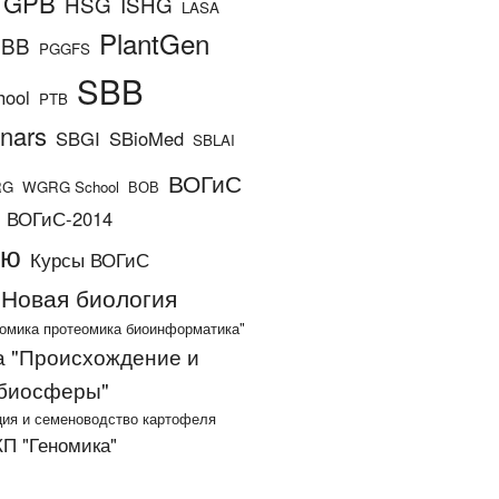
GPB
HSG
ISHG
LASA
PlantGen
BBB
PGGFS
SBB
hool
PTB
nars
SBGI
SBioMed
SBLAI
ВОГиС
RG
WGRG School
ВОВ
ВОГиС-2014
ию
Курсы ВОГиС
Новая биология
омика протеомика биоинформатика"
 "Происхождение и
 биосферы"
ия и семеноводство картофеля
П "Геномика"