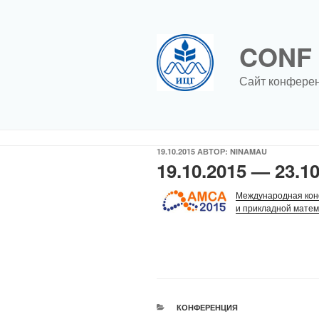
Перейти
к
содержимому
CONF
Сайт конфере
ОПУБЛИКОВАНО
19.10.2015
АВТОР:
NINAMAU
19.10.2015 — 23.1
Международная кон
и прикладной мате
РУБРИКИ
КОНФЕРЕНЦИЯ