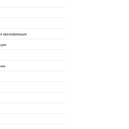
я квалификации
нция
ние