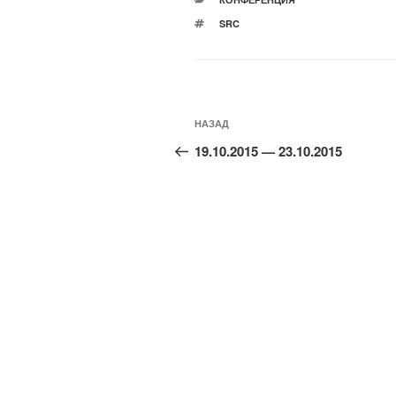
МЕТКИ
SRC
Навигация
по
Предыдущая
НАЗАД
записям
запись:
19.10.2015 — 23.10.2015