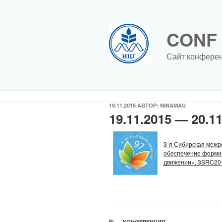
Перейти
к
содержимому
CONF
Сайт конфере
ОПУБЛИКОВАНО
19.11.2015
АВТОР:
NINAMAU
19.11.2015 — 20.1
3-я Сибирская межр
обеспечение формир
движении», 3SRC20
РУБРИКИ
КОНФЕРЕНЦИЯ