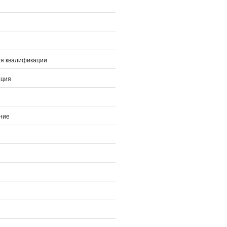
я квалификации
нция
ние