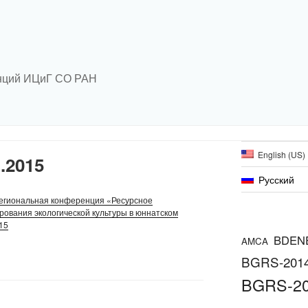
нций ИЦиГ СО РАН
English (US)
1.2015
Русский
егиональная конференция «Ресурсное
ования экологической культуры в юннатском
15
BDEN
AMCA
BGRS-201
BGRS-2