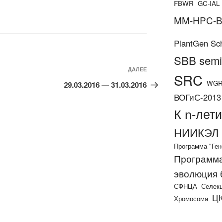
FBWR
GC-IAL
MM-HPC-
PlantGen Sc
SBB semi
Следующая
ДАЛЕЕ
SRC
запись
WG
29.03.2016 — 31.03.2016
ВОГиС-2013
К n-лет
НИИКЭЛ
Программа "Ген
Программа
эволюция
СФНЦА
Селекц
ЦК
Хромосома