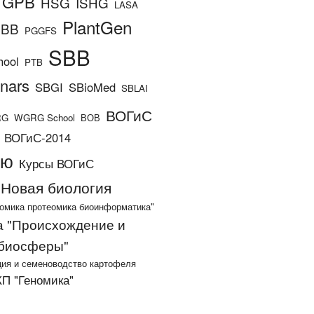
GPB
HSG
ISHG
LASA
PlantGen
BBB
PGGFS
SBB
hool
PTB
nars
SBGI
SBioMed
SBLAI
ВОГиС
RG
WGRG School
ВОВ
ВОГиС-2014
ию
Курсы ВОГиС
Новая биология
омика протеомика биоинформатика"
 "Происхождение и
 биосферы"
ия и семеноводство картофеля
П "Геномика"