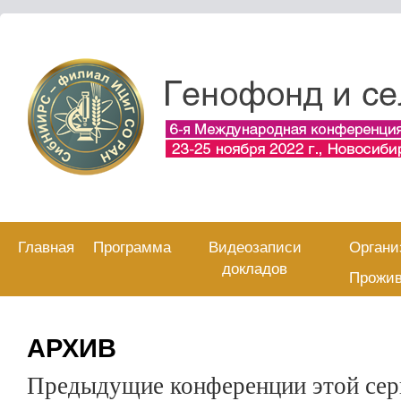
Skip
Главная
Программа
Видеозаписи
Органи
to
докладов
content
Прожи
АРХИВ
Предыдущие конференции этой сер