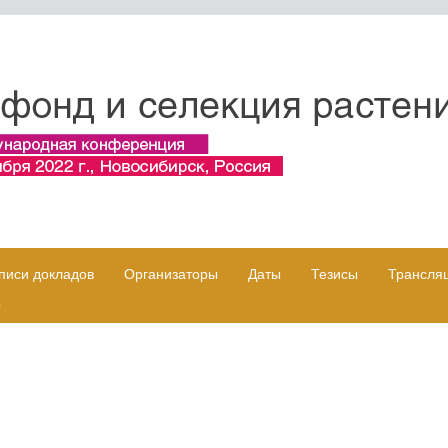
писи докладов
Организаторы
Даты
Тезисы
Трансля
ы