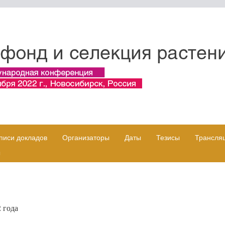
писи докладов
Организаторы
Даты
Тезисы
Трансля
ы
 года