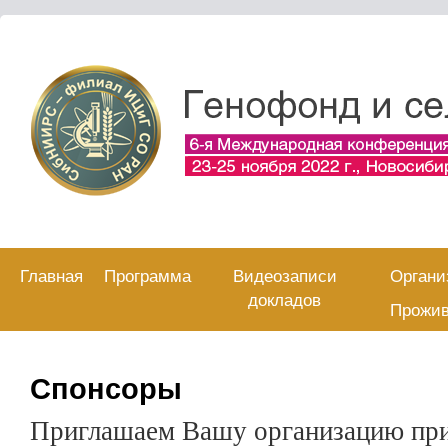
Skip
Главная
Программа
Видеозаписи
Органи
to
докладов
content
Прожи
Спонсоры
Приглашаем Вашу организацию при